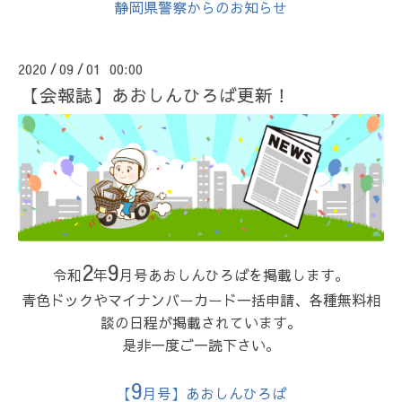
静岡県警察からのお知らせ
2020
09
01 00:00
/
/
【会報誌】あおしんひろば更新！
2
9
令和
年
月号あおしんひろばを掲載します。
青色ドックやマイナンバーカード一括申請、各種無料相
談の日程が掲載されています。
是非一度ご一読下さい。
9
【
月号】あおしんひろば