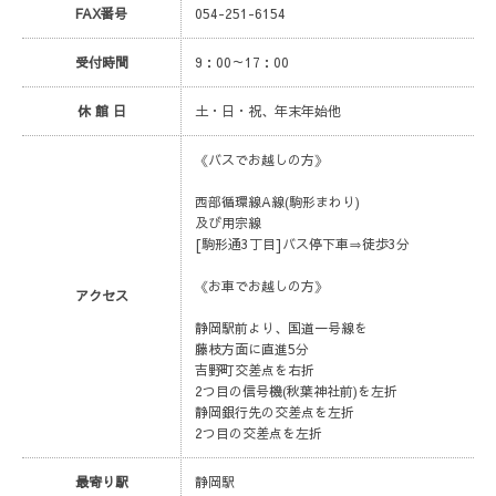
FAX番号
054-251-6154
受付時間
9：00～17：00
休 館 日
土・日・祝、年末年始他
《バスでお越しの方》
西部循環線A線(駒形まわり)
及び用宗線
[駒形通3丁目]バス停下車⇒徒歩3分
《お車でお越しの方》
アクセス
静岡駅前より、国道一号線を
藤枝方面に直進5分
吉野町交差点を右折
2つ目の信号機(秋葉神社前)を左折
静岡銀行先の交差点を左折
2つ目の交差点を左折
最寄り駅
静岡駅