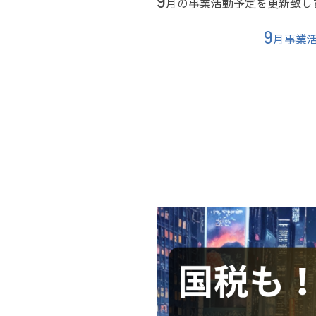
9
月の事業活動予定を更新致し
9
月事業