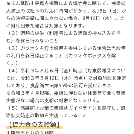
※まん延防止等重点措置による協力金に関して、感染拡
大防止の取組への対応に時間がかかり、8月8日（日）か
らの時短要請に間に合わない場合、8月12日（木）まで
に対応出来た場合は対象となります。
（２）酒類の提供（利⽤者による酒類の持ち込みを含
む）を終日⾏わないこと
（３）カラオケを⾏う設備を提供している場合は当設備
の利⽤を終日停⽌すること（カラオケボックスを除
く。）
（４）令和３年８⽉６日（⾦）時点（対象区域②につい
ては、令和３年８⽉12日（⽊）時点）で対象施設を運営
しており、食品衛生法第55条の許可を受けたもの
※令和３年４⽉以降、要請に伴わない休業等で全く営業
実態がない場合は支給の対象となりません。
（５）感染防⽌対策の業種別ガイドラインを遵守し、感
染拡⼤防⽌の取組を実施していること
【協力金の支給額】
１店舗当たりの支給額