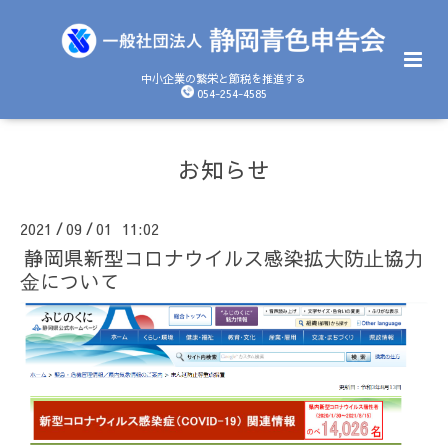
中小企業の繁栄と節税を推進する
054-254-4585
お知らせ
2021
09
01 11:02
/
/
静岡県新型コロナウイルス感染拡⼤防⽌協⼒
⾦について