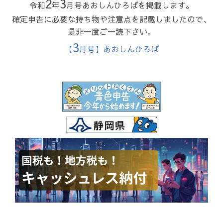
2
3
令和
年
月号あおしんひろばを掲載します。
確定申告に必要な持ち物や注意点を記載しましたので、
是非一度ご一読下さい。
3
【
月号】あおしんひろば