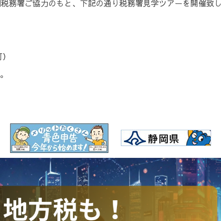
岡税務署ご協力のもと、下記の通り税務署見学ツアーを開催致
可）
。