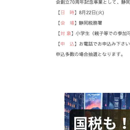
会創立70周年記念事業として、静
【
日 時
】8月22日(火)
【
会 場
】静岡税務署
【
対 象
】小学生（親子等での参加
【
申 込
】お電話でお申込み下さい
申込多数の場合抽選となります。