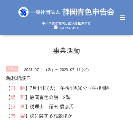
中小企業の繁栄と節税を推進する
054-254-4585
事業活動
相談会
2023-07-11 (火) ～ 2023-07-11 (火)
税務相談日
【
日 時
】7月11日(火) 午後1時30分～午後4時
【
場 所
】静岡青色会館 2階
【
担 当
】税理士 稲田 信彦氏
【
内 容
】税に関する相談ほか