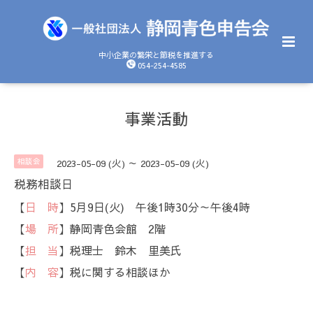
中小企業の繁栄と節税を推進する
054-254-4585
事業活動
相談会
2023-05-09 (火) ～ 2023-05-09 (火)
税務相談日
【
日 時
】5月9日(火) 午後1時30分～午後4時
【
場 所
】静岡青色会館 2階
【
担 当
】税理士 鈴木 里美氏
【
内 容
】税に関する相談ほか