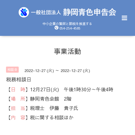
中小企業の繁栄と節税を推進する
054-254-4585
事業活動
相談会
2022-12-27 (火) ～ 2022-12-27 (火)
税務相談日
【
日 時
】12月27日(火) 午後1時30分～午後4時
【
場 所
】静岡青色会館 2階
【
担 当
】税理士 伊藤 貴子氏
【
内 容
】税に関する相談ほか