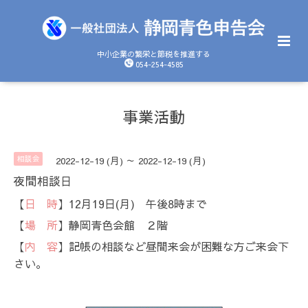
中小企業の繁栄と節税を推進する
054-254-4585
事業活動
相談会
2022-12-19 (月) ～ 2022-12-19 (月)
夜間相談日
【
日 時
】12月19日(月) 午後8時まで
【
場 所
】静岡青色会館 ２階
【
内 容
】記帳の相談など昼間来会が困難な方ご来会下
さい。