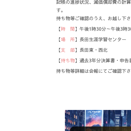
記帳の進捗状況、減価償却費の計算
す。
持ち物等ご確認のうえ、お越し下さ
【
時 間
】午後1時30分～午後3時3
【
場 所
】長田生涯学習センター
【
支 部
】長田東・西北
【
持ち物
】過去3年分決算書・申告
持ち物等詳細は会報にてご確認下さ