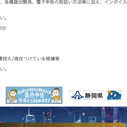
、各種届出関係、電子申告の取扱い方法等に加え、インボイス
い。
0分
書控え/現在つけている帳簿等
い。