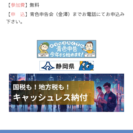
【
参加費
】無料
【
申 込
】青色申告会（金澤）までお電話にてお申込み
下さい。