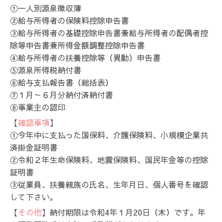
①一人別源泉徴収簿
②給与所得者の保険料控除申告書
③給与所得者の基礎控除申告書兼給与所得者の配偶者控
除等申告書兼所得金額調整控除申告書
④給与所得者の扶養控除等（異動）申告書
⑤源泉所得税納付書
⑥給与支払報告書（総括表）
⑦１月～６月分納付済納付書
⑧事業主の認印
【
確認事項
】
①今年中に支払った国保料、介護保険料、小規模企業共
済掛金証明書
②令和２年生命保険料、地震保険料、国民年金等の控除
証明書
③従業員、扶養親族の氏名、生年月日、個人番号を確認
して下さい。
【
その他
】納付期限は令和4年１月20日（木）です。年