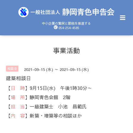
中小企業の繁栄と節税を推進する
054-254-4585
事業活動
相談会
2021-09-15 (水) ～ 2021-09-15 (水)
建築相談日
【
日 時
】9月15日(水) 午後1時30分～
【
場 所
】静岡青色会館 2階
【
担 当
】一級建築士 小池 昌範氏
【
内 容
】新築・増築等の相談ほか