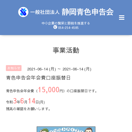
中小企業の繁栄と節税を推進する
054-254-4585
事業活動
お知らせ
2021-06-14 (月) ～ 2021-06-14 (月)
青色申告会年会費口座振替日
15,000
青色申告会年会費（
円）の口座振替日です。
3
6
14
令和
年
月
日(月)
残高の確認をお願いします。