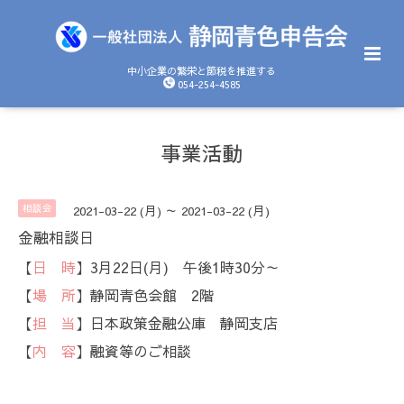
中小企業の繁栄と節税を推進する
054-254-4585
事業活動
相談会
2021-03-22 (月) ～ 2021-03-22 (月)
金融相談日
【
日 時
】3月22日(月) 午後1時30分～
【
場 所
】静岡青色会館 2階
【
担 当
】日本政策金融公庫 静岡支店
【
内 容
】融資等のご相談