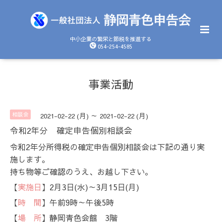
中小企業の繁栄と節税を推進する
054-254-4585
事業活動
相談会
2021-02-22 (月) ～ 2021-02-22 (月)
令和2年分 確定申告個別相談会
令和2年分所得税の確定申告個別相談会は下記の通り実
施します。
持ち物等ご確認のうえ、お越し下さい。
【
実施日
】2月3日(水)～3月15日(月)
【
時 間
】午前9時～午後5時
【
場 所
】静岡青色会館 3階