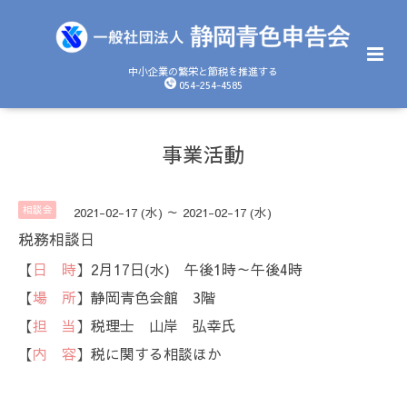
中小企業の繁栄と節税を推進する
054-254-4585
事業活動
相談会
2021-02-17 (水) ～ 2021-02-17 (水)
税務相談日
【
日 時
】2月17日(水) 午後1時～午後4時
【
場 所
】静岡青色会館 3階
【
担 当
】税理士 山岸 弘幸氏
【
内 容
】税に関する相談ほか