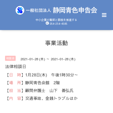
中小企業の繁栄と節税を推進する
054-254-4585
事業活動
相談会
2021-01-28 (木) ～ 2021-01-28 (木)
法律相談日
【
日 時
】1月28日(木) 午後1時30分～
【
場 所
】静岡青色会館 2階
【
担 当
】顧問弁護士 山下 善弘氏
【
内 容
】交通事故、金銭トラブルほか