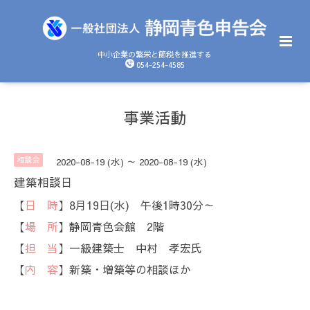
中小企業の繁栄と節税を推進する
054-254-4585
事業活動
相談会
2020-08-19 (水) ～ 2020-08-19 (水)
建築相談日
【
日 時
】8月19日(水) 午後1時30分～
【
場 所
】静岡青色会館 2階
【
担 当
】一級建築士 中村 孝宏氏
【
内 容
】新築・増築等の相談ほか