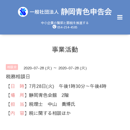
中小企業の繁栄と節税を推進する
054-254-4585
事業活動
相談会
2020-07-28 (火) ～ 2020-07-28 (火)
税務相談日
【
日 時
】7月28日(火) 午後1時30分～午後4時
【
場 所
】静岡青色会館 2階
【
担 当
】税理士 中山 喬博氏
【
内 容
】税に関する相談ほか