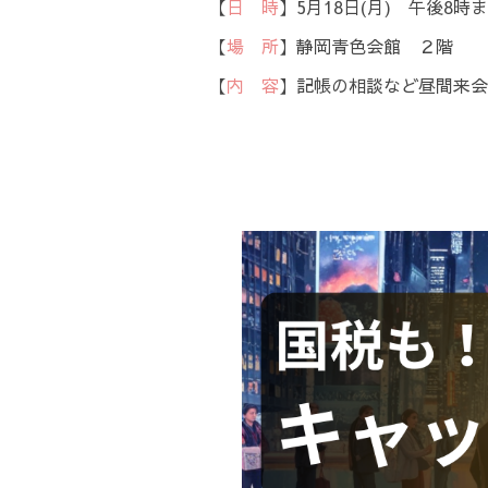
【
日 時
】5月18日(月) 午後8時
【
場 所
】静岡青色会館 ２階
【
内 容
】記帳の相談など昼間来会