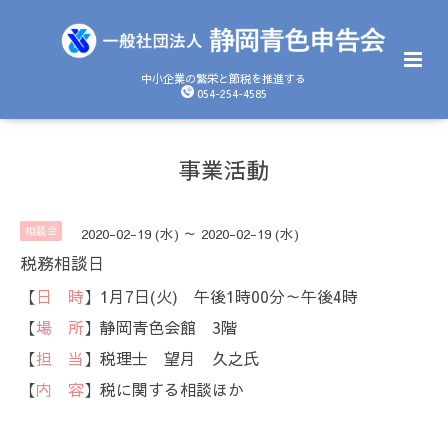
中小企業の繁栄と節税を推進する
054-254-4585
事業活動
相談会
2020-02-19 (水) ～ 2020-02-19 (水)
税務相談日
【
日 時
】1月7日(火) 午後1時00分～午後4時
【
場 所
】静岡青色会館 3階
【
担 当
】税理士 望月 久之氏
【
内 容
】税に関する相談ほか