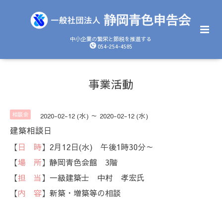
中小企業の繁栄と節税を推進する
054-254-4585
事業活動
相談会
2020-02-12 (水) ～ 2020-02-12 (水)
建築相談日
【
日 時
】2月12日(水) 午後1時30分～
【
場 所
】静岡青色会館 3階
【
担 当
】一級建築士 中村 孝宏氏
【
内 容
】新築・増築等の相談